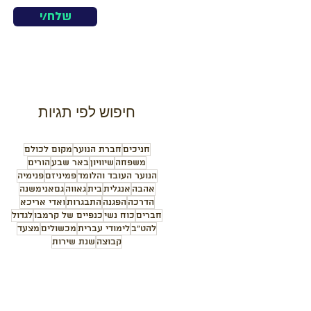
שלח/י
חיפוש לפי תגיות
חניכים
חברת הנוער
מקום לכולם
משפחה
שיוויון
באר שבע
הורים
הנוער העובד והלומד
פמיניזם
פנימיה
אהבה
אנגלית
בית
גאווה
גםאנימשנה
הדרכה
הפגנה
התבגרות
ואדי אריכא
חברים
כוח נשי
כנפיים של קרמבו
לגדול
להט"ב
לימודי עברית
מכשולים
מצעד
קבוצה
שנת שירות