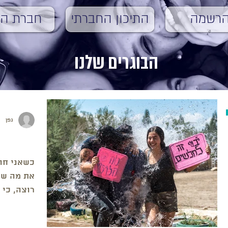
רשמה
התיכון החברתי
חברת הנ
הבוגרים שלנו
גפן
גפן (י"ב) 
כשאני חו
את מה שעב
רוצה, כי 
מטורף וב